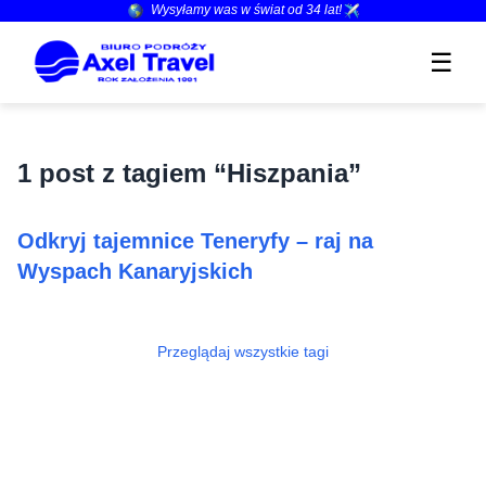
Wysyłamy was w świat od
34
lat!
☰
1 post z tagiem “Hiszpania”
Odkryj tajemnice Teneryfy – raj na
Wyspach Kanaryjskich
Przeglądaj wszystkie tagi